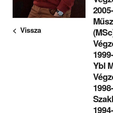
2005
Műsza
< Vissza
(MSc
Végz
1999
Ybl 
Végz
1998-
Szak
1994-