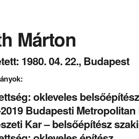
th Márton
tett: 1980. 04. 22., Budapest
ányok:
ettség: okleveles belsőépítés
-2019 Budapesti Metropolitan
zeti Kar – belsőépítész szak
ttség: okleveles építész