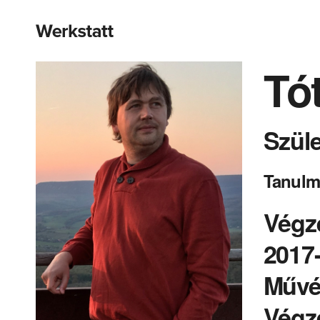
Tó
Szüle
Tanulm
Végz
2017
Művés
Végze