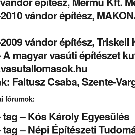
vándor építész, Mérmű Kft. M
-2010 vándor építész, MAKONA
2009 vándor építész, Triskell K
 A magyar vasúti építészet ku
vasutallomasok.hu
ak: Faltusz Csaba, Szente-V
i fórumok:
 tag – Kós Károly Egyesülés
 tag – Népi Építészeti Tudom