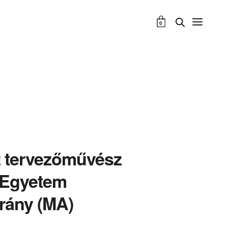
0
z tervezőművész
 Egyetem
irány (MA)