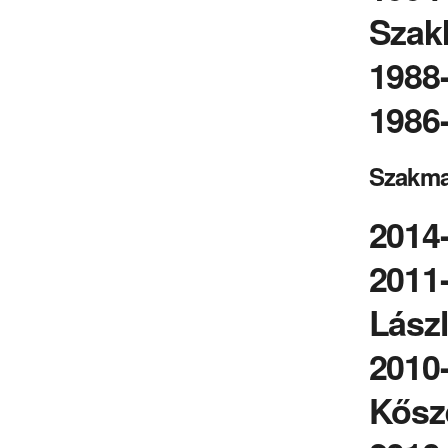
Szak
1988-
1986-
Szakma
2014-
2011
Lász
2010-
Kősze