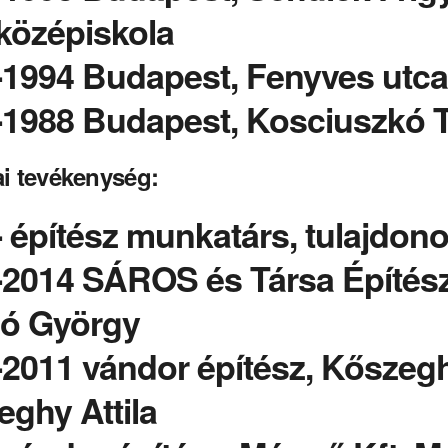
középiskola
1994 Budapest, Fenyves utcai
1988 Budapest, Kosciuszkó Tá
i tevékenység:
 építész munkatárs, tulajdonos
-2014 SÁROS és Társa Építészi
ló György
2011 vándor építész, Kőszeghy
ghy Attila