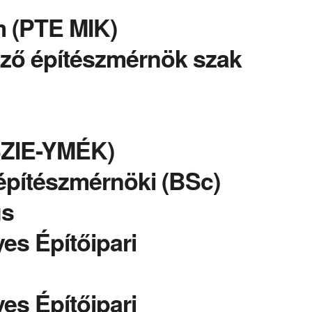
 (PTE MIK)
vező építészmérnök szak
SZIE-YMÉK)
építészmérnöki (BSc)
us
es Építőipari
es Építőipari