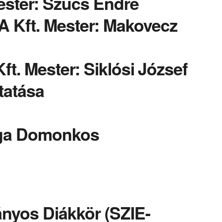
ester: Szűcs Endre
 Kft. Mester: Makovecz
ft. Mester: Siklósi József
tatása
arga Domonkos
ányos Diákkör (SZIE-