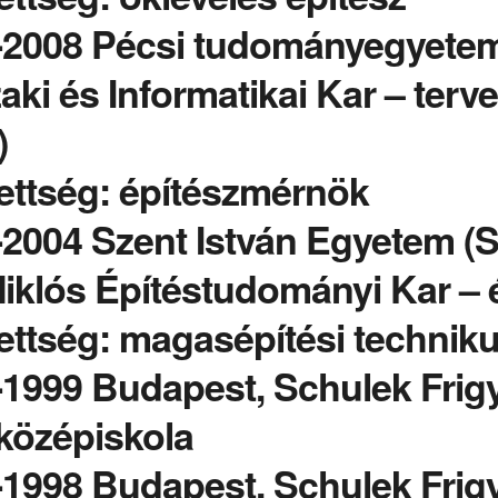
-2008 Pécsi tudományegyetem
ki és Informatikai Kar – ter
)
ettség: építészmérnök
-2004 Szent István Egyetem (
Miklós Építéstudományi Kar – 
ettség: magasépítési technik
1999 Budapest, Schulek Frigy
középiskola
1998 Budapest, Schulek Frigy